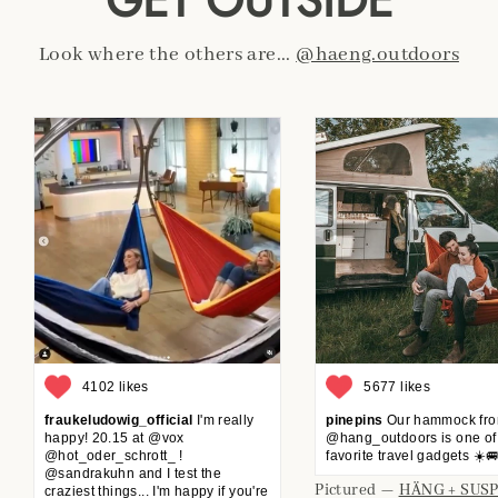
GET OUTSIDE
Look where the others are...
@haeng.outdoors
4102 likes
5677 likes
fraukeludowig_official
I'm really
pinepins
Our hammock fr
happy! 20.15 at @vox
@hang_outdoors is one of
@hot_oder_schrott_ !
favorite travel gadgets ☀️
@sandrakuhn and I test the
Pictured —
HÄNG + SUS
craziest things... I'm happy if you're