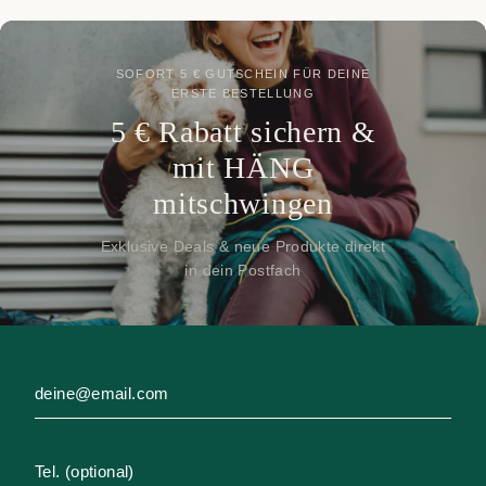
SOFORT 5 € GUTSCHEIN FÜR DEINE
ERSTE BESTELLUNG
5 € Rabatt sichern &
mit HÄNG
mitschwingen
Exklusive Deals & neue Produkte direkt
in dein Postfach