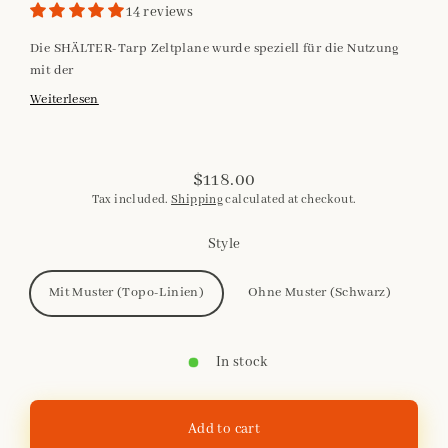
14 reviews
Die SHÄLTER-Tarp Zeltplane wurde speziell für die Nutzung
mit der
Weiterlesen
$118.00
Regular
Tax included.
Shipping
calculated at checkout.
price
Style
Mit Muster (Topo-Linien)
Ohne Muster (Schwarz)
In stock
Add to cart